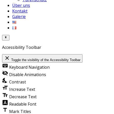
Über uns
Kontakt
Galerie
Accessibility Toolbar
close
Toggle the visibility of the Accessibility Toolbar
keyboard
Keyboard Navigation
visibility_off
Disable Animations
nights_stay
Contrast
format_size
Increase Text
text_fields
Decrease Text
font_download
Readable Font
title
Mark Titles